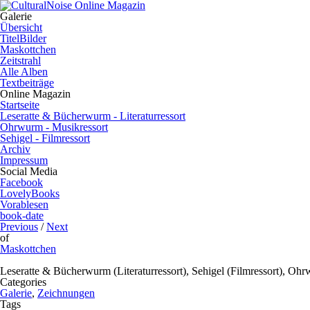
Galerie
Übersicht
TitelBilder
Maskottchen
Zeitstrahl
Alle Alben
Textbeiträge
Online Magazin
Startseite
Leseratte & Bücherwurm - Literaturressort
Ohrwurm - Musikressort
Sehigel - Filmressort
Archiv
Impressum
Social Media
Facebook
LovelyBooks
Vorablesen
book-date
Previous
/
Next
of
Maskottchen
Leseratte & Bücherwurm (Literaturressort), Sehigel (Filmressort), Oh
Categories
Galerie
,
Zeichnungen
Tags