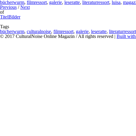
bücherwurm
,
filmressort
,
galerie
,
leseratte
,
literaturressort
,
luisa
,
magaz
Previous
/
Next
of
TitelBilder
Tags
bücherwurm
,
culturalnoise
,
filmressort
,
galerie
,
leseratte
,
literaturressort
© 2017 CulturalNoise Online Magazin / All rights reserved |
Built wit