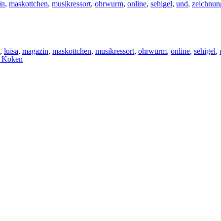
in
,
maskottchen
,
musikressort
,
ohrwurm
,
online
,
sehigel
,
und
,
zeichnun
,
luisa
,
magazin
,
maskottchen
,
musikressort
,
ohrwurm
,
online
,
sehigel
,
h Koken