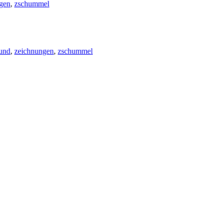
gen
,
zschummel
und
,
zeichnungen
,
zschummel