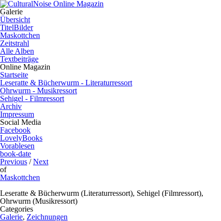
Galerie
Übersicht
TitelBilder
Maskottchen
Zeitstrahl
Alle Alben
Textbeiträge
Online Magazin
Startseite
Leseratte & Bücherwurm - Literaturressort
Ohrwurm - Musikressort
Sehigel - Filmressort
Archiv
Impressum
Social Media
Facebook
LovelyBooks
Vorablesen
book-date
Previous
/
Next
of
Maskottchen
Leseratte & Bücherwurm (Literaturressort), Sehigel (Filmressort),
Ohrwurm (Musikressort)
Categories
Galerie
,
Zeichnungen