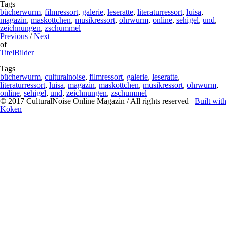
Tags
bücherwurm
,
filmressort
,
galerie
,
leseratte
,
literaturressort
,
luisa
,
magazin
,
maskottchen
,
musikressort
,
ohrwurm
,
online
,
sehigel
,
und
,
zeichnungen
,
zschummel
Previous
/
Next
of
TitelBilder
Tags
bücherwurm
,
culturalnoise
,
filmressort
,
galerie
,
leseratte
,
literaturressort
,
luisa
,
magazin
,
maskottchen
,
musikressort
,
ohrwurm
,
online
,
sehigel
,
und
,
zeichnungen
,
zschummel
© 2017 CulturalNoise Online Magazin / All rights reserved |
Built with
Koken